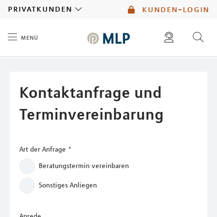
MLP
privatkunden
kunden-login
menü
Inhalt
diese website durchsuchen
mlp berater finden
Kontaktanfrage und
Terminvereinbarung
Art der Anfrage
*
Beratungstermin vereinbaren
Sonstiges Anliegen
Anrede