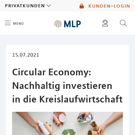
MLP
privatkunden
kunden-login
menü
Inhalt
diese website durchsuchen
mlp berater finden
15.07.2021
Circular Economy:
Nachhaltig investieren
in die Kreislaufwirtschaft