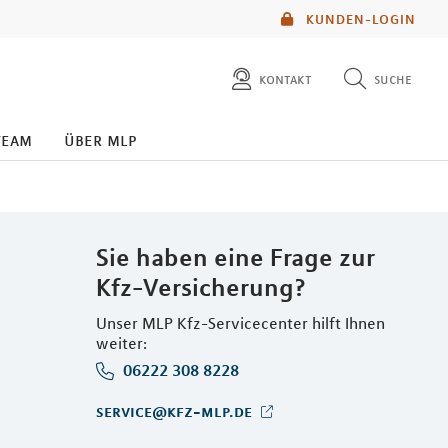
KUNDEN-LOGIN
kontakt
suche
diese website durchsuchen
team
über mlp
mlp berater finden
Sie haben eine Frage zur
Kfz-Versicherung?
Unser MLP Kfz-Servicecenter hilft Ihnen
weiter:
06222 308 8228
service@kfz-mlp.de