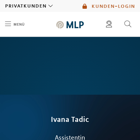
MLP
privatkunden
kunden-login
menü
Inhalt
diese website durchsuchen
mlp berater finden
Ivana
Tadic
Assistentin