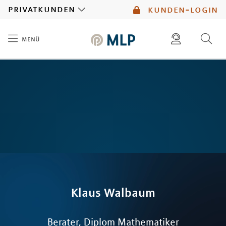
MLP
privatkunden
kunden-login
menü
Inhalt
diese website durchsuchen
mlp berater finden
Klaus
Walbaum
Berater, Diplom Mathematiker